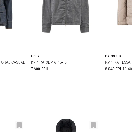
OBEY
BARBOUR
12
14
XS
S
M
8
1
TIONAL CASUAL
КУРТКА OLIVIA PLAID
КУРТКА TESSA 
7 600 ГРН
8 040 ГРН
13 4