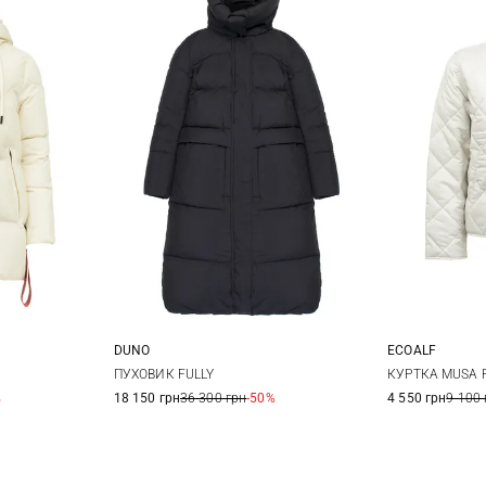
DUNO
ECOALF
M
38
40
42
44
XS
ПУХОВИК FULLY
КУРТКА MUSA 
%
18 150 грн
36 300 грн
-50%
4 550 грн
9 100 
46