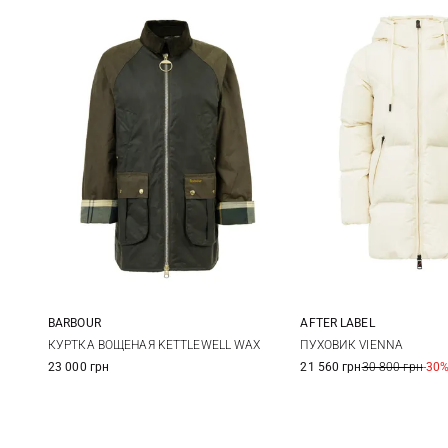
BARBOUR
AFTER LABEL
8
10
12
XS
S
КУРТКА ВОЩЕНАЯ KETTLEWELL WAX
ПУХОВИК VIENNA
23 000 грн
21 560 грн
30 800 грн
-30