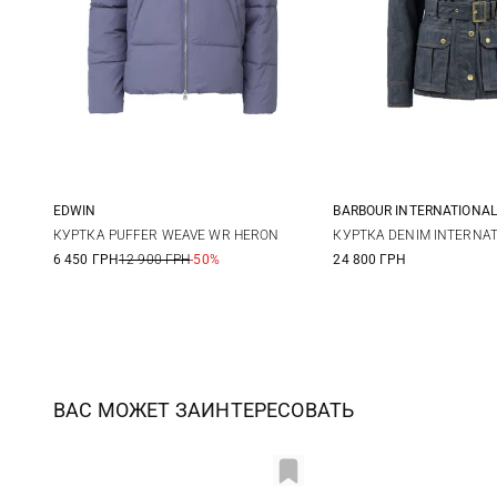
EDWIN
BARBOUR INTERNATIONAL
XS
S
M
8
10
КУРТКА PUFFER WEAVE WR HERON
КУРТКА DENIM INTERNA
6 450 ГРН
12 900 ГРН
-50%
24 800 ГРН
ВАС МОЖЕТ ЗАИНТЕРЕСОВАТЬ