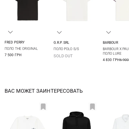
FRED PERRY
G.R.P. SRL
BARBOUR
36
38
40
42
3
4
5
6
S
M
ПОЛО THE ORIGINAL
ПОЛО POLO S/S
BARBOUR X PAU
44
46
7
8
XXL
ПОЛО LURE
7 500 ГРН
SOLD OUT
4 830 ГРН
6 900
ВАС МОЖЕТ ЗАИНТЕРЕСОВАТЬ