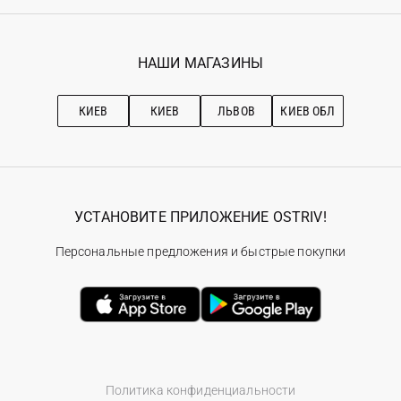
Регистрация
Гарантия
Мои заказы
Программа лояльности
Вакансии
Избранное
Наши магазини
НАШИ МАГАЗИНЫ
Ostriv Club+
Про OSTRIV
Подписка на новости
Рекомендации по уходу
КИЕВ
КИЕВ
ЛЬВОВ
КИЕВ ОБЛ
УСТАНОВИТЕ ПРИЛОЖЕНИЕ OSTRIV!
Персональные предложения и быстрые покупки
Политика конфиденциальности