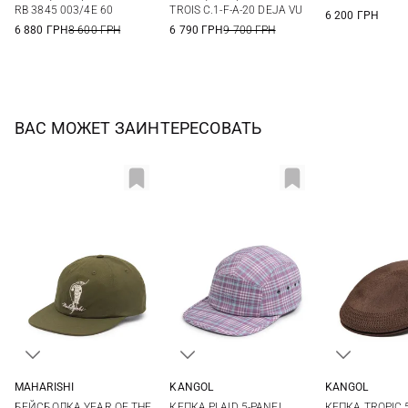
RB 3845 003/4E 60
TROIS C.1-F-A-20 DEJA VU
6 200 ГРН
6 880 ГРН
8 600 ГРН
6 790 ГРН
9 700 ГРН
ВАС МОЖЕТ ЗАИНТЕРЕСОВАТЬ
MAHARISHI
KANGOL
KANGOL
One size
One size
S
M
БЕЙСБОЛКА YEAR OF THE
КЕПКА PLAID 5-PANEL
КЕПКА TROPIC 