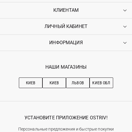
КЛИЕНТАМ
ЛИЧНЫЙ КАБИНЕТ
Контакты
Доставка
Оплата
ИНФОРМАЦИЯ
Войти
Возврат
Регистрация
Гарантия
Мои заказы
Программа лояльности
Вакансии
Избранное
Наши магазини
НАШИ МАГАЗИНЫ
Ostriv Club+
Про OSTRIV
Подписка на новости
Рекомендации по уходу
КИЕВ
КИЕВ
ЛЬВОВ
КИЕВ ОБЛ
УСТАНОВИТЕ ПРИЛОЖЕНИЕ OSTRIV!
Персональные предложения и быстрые покупки