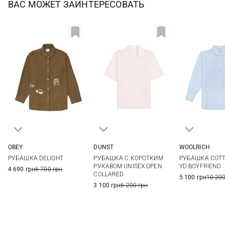
ВАС МОЖЕТ ЗАИНТЕРЕСОВАТЬ
OBEY
DUNST
WOOLRICH
XS
S
M
L
XS
S
M
XXS
XS
РУБАШКА DELIGHT
РУБАШКА С КОРОТКИМ
РУБАШКА COTT
L
РУКАВОМ UNISEX OPEN
YD BOYFRIEND
4 690 грн
6 700 грн
COLLARED
5 100 грн
10 200
3 100 грн
6 200 грн