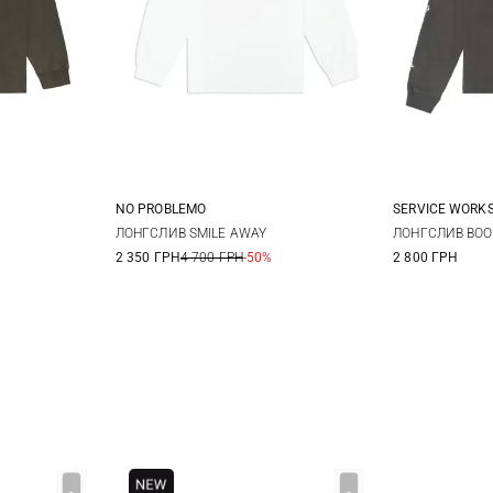
NO PROBLEMO
SERVICE WORK
40
42
S
M
L
XL
M
ЛОНГСЛИВ SMILE AWAY
ЛОНГСЛИВ BOO
2 350 ГРН
4 700 ГРН
-50%
2 800 ГРН