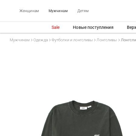
Женщинам
Мужчинам
Детям
Sale
Новые поступления
Вер
Мужчинам
Одежда
Футболки и лонгсливы
Лонгсливы
Лонгсл