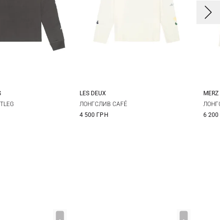
S
LES DEUX
MERZ
L
XL
XXL
S
M
L
XL
S
TLEG
ЛОНГСЛИВ CAFÉ
ЛОНГ
4 500 ГРН
6 200
XXL