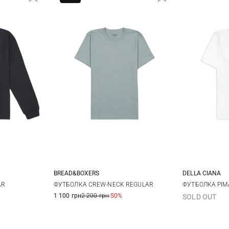
BREAD&BOXERS
DELLA CIANA
L
XL
M
48
5
AR
ФУТБОЛКА CREW-NECK REGULAR
ФУТБОЛКА PIM
1 100 грн
2 200 грн
-50%
SOLD OUT
56
5