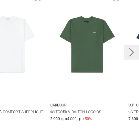
BARBOUR
C.P. 
0
52
54
36
38
40
42
A COMFORT SUPERLIGHT
ФУТБОЛКА DALTON LOGO OS
ФУТБ
2 000 грн
4 000 грн
-50%
7 600
8
44