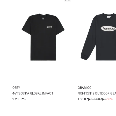
OBEY
GRAMICCI
S
M
L
XL
S
M
ФУТБОЛКА GLOBAL IMPACT
ЛОНГСЛИВ OUTDOOR GE
2 200 грн
1 950 грн
3 900 грн
-50%