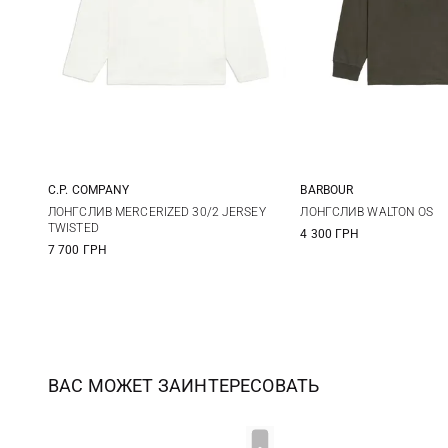
C.P. COMPANY
BARBOUR
M
L
XL
XXL
36
38
ЛОНГСЛИВ MERCERIZED 30/2 JERSEY
ЛОНГСЛИВ WALTON OS
TWISTED
4 300 ГРН
44
7 700 ГРН
ВАС МОЖЕТ ЗАИНТЕРЕСОВАТЬ