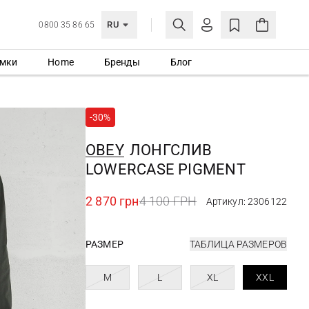
RU
0800 35 86 65
мки
Home
Бренды
Блог
ЛИЧНЫЙ КАБИНЕТ
ВОЙТИ
-30%
Еще не зарегистрированы?
СОЗДАТЬ УЧЕТНУЮ ЗАПИСЬ
OBEY
ЛОНГСЛИВ
LOWERCASE PIGMENT
2 870 грн
4 100 ГРН
Артикул: 2306122
РАЗМЕР
ТАБЛИЦА РАЗМЕРОВ
M
L
XL
XXL