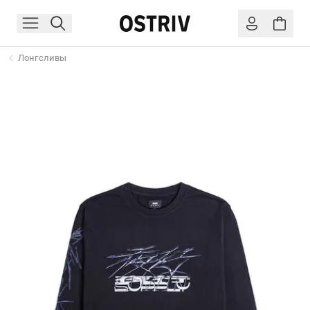
Лонгсливы