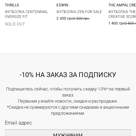
THRILLS
EDWIN
THE AMPAL CRE
M
L
XL
M
L
XL
XXL
M
L
ФУТБОЛКА CENTENNIAL
ФУТБОЛКА ZEN FOR SALE
ФУТБОЛКА THE
OVERSIZE FIT
CREATIVE SCOR
2 450 грн
3 500 грн
1 400 грн
2 800 
SOLD OUT
-10% НА ЗАКАЗ ЗА ПОДПИСКУ
Подпишитесь сейчас, чтобы получить скидку 10%* на первый
заказ.
Первыми узнайте новости, скидки и распродажи.
*Скидки не суммируются с другими скидками и акционными
предложениями.
МУЖЧИНАМ