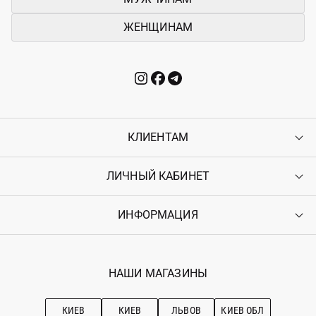
ЖЕНЩИНАМ
КЛИЕНТАМ
ЛИЧНЫЙ КАБИНЕТ
Контакты
Доставка
Оплата
ИНФОРМАЦИЯ
Войти
Возврат
Регистрация
Гарантия
Мои заказы
Программа лояльности
Вакансии
Избранное
Наши магазини
НАШИ МАГАЗИНЫ
Ostriv Club+
Про OSTRIV
Подписка на новости
Рекомендации по уходу
КИЕВ
КИЕВ
ЛЬВОВ
КИЕВ ОБЛ