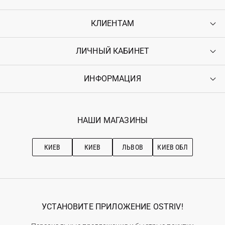
КЛИЕНТАМ
ЛИЧНЫЙ КАБИНЕТ
Контакты
Доставка
Оплата
ИНФОРМАЦИЯ
Войти
Возврат
Регистрация
Гарантия
Мои заказы
Программа лояльности
Вакансии
Избранное
Наши магазини
НАШИ МАГАЗИНЫ
Ostriv Club+
Про OSTRIV
Подписка на новости
Рекомендации по уходу
КИЕВ
КИЕВ
ЛЬВОВ
КИЕВ ОБЛ
УСТАНОВИТЕ ПРИЛОЖЕНИЕ OSTRIV!