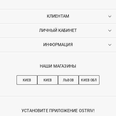
КЛИЕНТАМ
ЛИЧНЫЙ КАБИНЕТ
Контакты
Доставка
Оплата
ИНФОРМАЦИЯ
Войти
Возврат
Регистрация
Гарантия
Мои заказы
Программа лояльности
Вакансии
Избранное
Наши магазини
НАШИ МАГАЗИНЫ
Ostriv Club+
Про OSTRIV
Подписка на новости
Рекомендации по уходу
КИЕВ
КИЕВ
ЛЬВОВ
КИЕВ ОБЛ
УСТАНОВИТЕ ПРИЛОЖЕНИЕ OSTRIV!