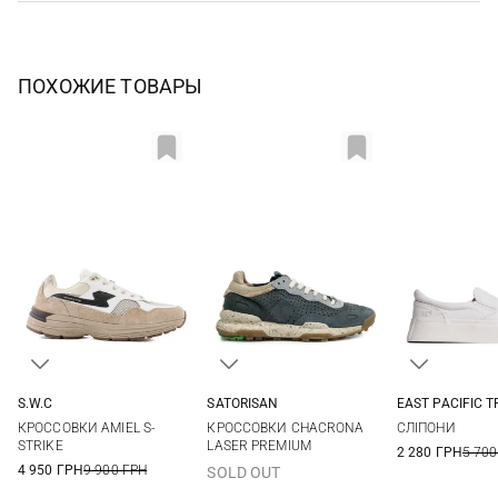
ПОХОЖИЕ ТОВАРЫ
S.W.C
SATORISAN
EAST PACIFIC 
42
43
44
45
41
42
43
44
41
42
КРОССОВКИ AMIEL S-
КРОССОВКИ CHACRONA
СЛІПОНИ
45
46
45
STRIKE
LASER PREMIUM
2 280 ГРН
5 700
4 950 ГРН
9 900 ГРН
SOLD OUT