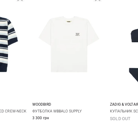
ZADIG & VOLTAI
WOODBIRD
40
4
M
XS
S
M
L
КУПАЛЬНИК SC
PED CREW-NECK
ФУТБОЛКА WBBALO SUPPLY
3 300 грн
SOLD OUT
48