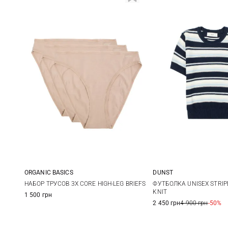
ORGANIC BASICS
DUNST
XS
S
M
L
XS
S
НАБОР ТРУСОВ 3Х CORE HIGH-LEG BRIEFS
ФУТБОЛКА UNISEX STRI
KNIT
1 500 грн
XL
2 450 грн
4 900 грн
-50%