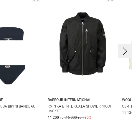
RE
BARBOUR INTERNATIONAL
WOOL
2
44
46
8
10
12
X
UBA BIKINI BANDEAU
КУРТКА B.INTL KUALA SHOWERPROOF
СВИТЕ
JACKET
11 13
11 200 грн
16 000 грн
-30%