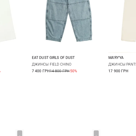
EAT DUST GIRLS OF DUST
MA'RY'YA
27
28
XS
S
M
XS
ДЖИНСЫ FIELD CHINO
ДЖИНСЫ PANTS
%
7 400 ГРН
14 800 ГРН
-50%
17 900 ГРН