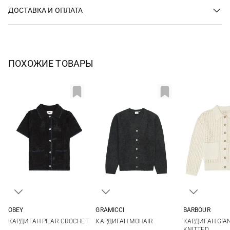
ДОСТАВКА И ОПЛАТА
ПОХОЖИЕ ТОВАРЫ
OBEY
GRAMICCI
BARBOUR
XS
S
M
L
XS
S
M
S
M
КАРДИГАН PILAR CROCHET
КАРДИГАН MOHAIR
КАРДИГАН GIA
KNITTED