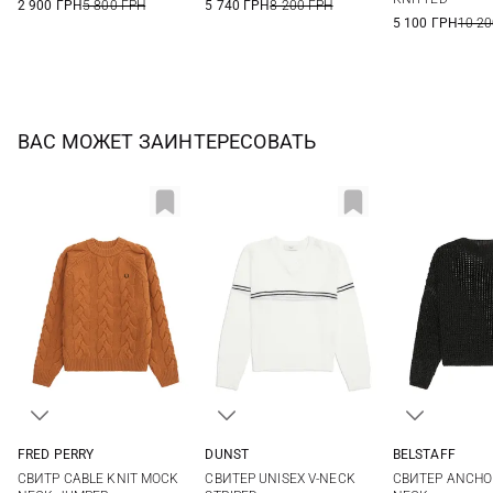
2 900 ГРН
5 800 ГРН
5 740 ГРН
8 200 ГРН
5 100 ГРН
10 20
ВАС МОЖЕТ ЗАИНТЕРЕСОВАТЬ
FRED PERRY
DUNST
BELSTAFF
8
10
12
XS
S
M
XS
S
СВИТР CABLE KNIT MOCK
СВИТЕР UNISEX V-NECK
СВИТЕР ANCHO