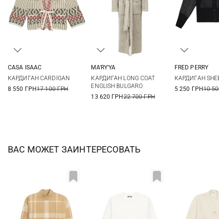
CASA ISAAC
MA'RY'YA
FRED PERRY
1
2
3
4
XS
S
M
6
8
КАРДИГАН CARDIGAN
КАРДИГАН LONG COAT
КАРДИГАН SHE
ENGLISH BULGARO
8 550 ГРН
17 100 ГРН
5 250 ГРН
10 50
13 620 ГРН
22 700 ГРН
ВАС МОЖЕТ ЗАИНТЕРЕСОВАТЬ