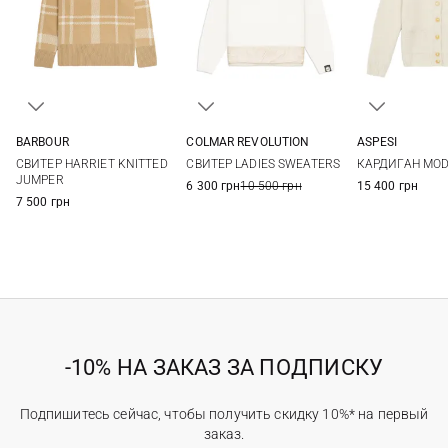
COLMAR REVOLUTION
BARBOUR
ASPESI
XS
S
M
L
6
8
10
12
38
40
СВИТЕР LADIES SWEATERS
СВИТЕР HARRIET KNITTED
КАРДИГАН MOD.
14
JUMPER
6 300 грн
10 500 грн
15 400 грн
7 500 грн
-10% НА ЗАКАЗ ЗА ПОДПИСКУ
Подпишитесь сейчас, чтобы получить скидку 10%* на первый
заказ.