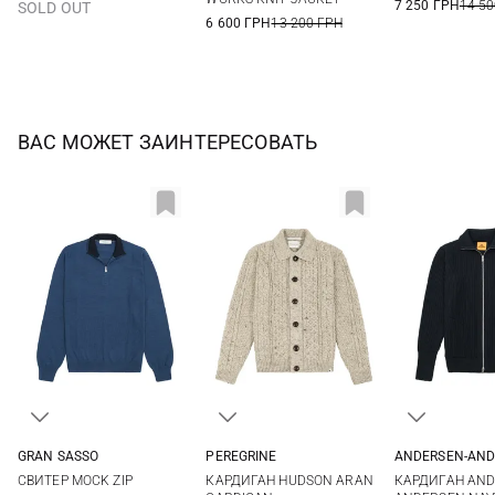
7 250 ГРН
14 50
SOLD OUT
6 600 ГРН
13 200 ГРН
ВАС МОЖЕТ ЗАИНТЕРЕСОВАТЬ
GRAN SASSO
PEREGRINE
ANDERSEN-AND
48
50
52
54
M
L
XL
XXL
S
M
СВИТЕР MOCK ZIP
КАРДИГАН HUDSON ARAN
КАРДИГАН AND
56
58
60
XXL