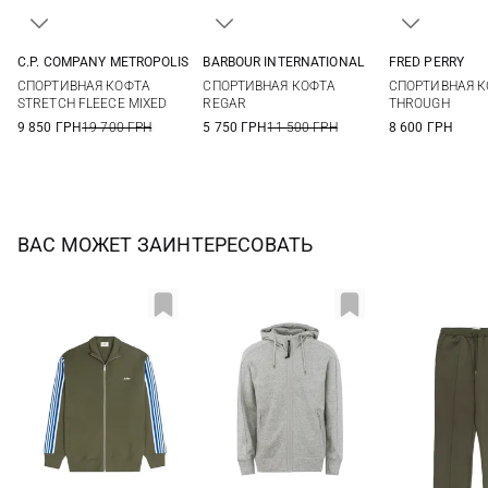
C.P. COMPANY METROPOLIS
BARBOUR INTERNATIONAL
FRED PERRY
M
L
XL
XXL
M
L
XL
XXL
S
M
СПОРТИВНАЯ КОФТА
СПОРТИВНАЯ КОФТА
CПОРТИВНАЯ 
3XL
XXL
STRETCH FLEECE MIXED
REGAR
THROUGH
9 850 ГРН
19 700 ГРН
5 750 ГРН
11 500 ГРН
8 600 ГРН
ВАС МОЖЕТ ЗАИНТЕРЕСОВАТЬ