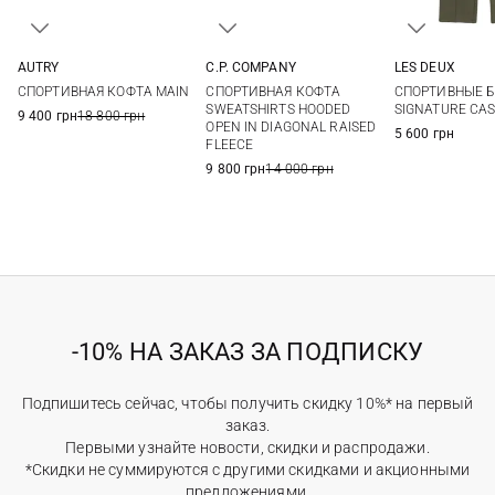
AUTRY
C.P. COMPANY
LES DEUX
M
L
XL
XXL
M
L
XL
XXL
M
L
СПОРТИВНАЯ КОФТА MAIN
СПОРТИВНАЯ КОФТА
СПОРТИВНЫЕ 
SWEATSHIRTS HOODED
SIGNATURE CA
9 400 грн
18 800 грн
OPEN IN DIAGONAL RAISED
5 600 грн
FLEECE
9 800 грн
14 000 грн
-10% НА ЗАКАЗ ЗА ПОДПИСКУ
Подпишитесь сейчас, чтобы получить скидку 10%* на первый
заказ.
Первыми узнайте новости, скидки и распродажи.
*Скидки не суммируются с другими скидками и акционными
предложениями.