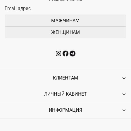
МУЖЧИНАМ
ЖЕНЩИНАМ
КЛИЕНТАМ
ЛИЧНЫЙ КАБИНЕТ
Контакты
Доставка
Оплата
ИНФОРМАЦИЯ
Войти
Возврат
Регистрация
Гарантия
Мои заказы
Программа лояльности
Вакансии
Избранное