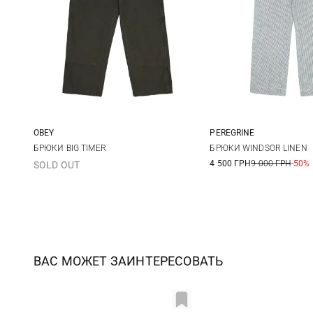
OBEY
PEREGRINE
30
31
32
33
M
L
БРЮКИ BIG TIMER
БРЮКИ WINDSOR LINEN
4 500 ГРН
9 000 ГРН
-50%
SOLD OUT
34
36
ВАС МОЖЕТ ЗАИНТЕРЕСОВАТЬ