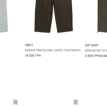
TEN C
EAT DUST
48
50
52
54
XL
XXL
S
БРЮКИ PANTALONE CARGO TASCONATO
БРЮКИ EAT DU
18 200 ГРН
6 800 ГРН
13 6