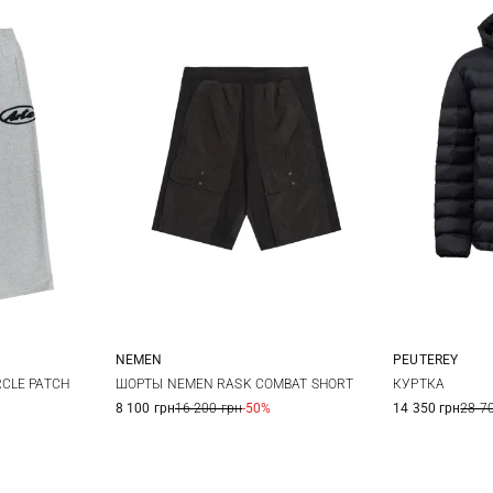
NEMEN
PEUTEREY
M
S
M
L
XL
3XL
4
CLE PATCH
ШОРТЫ NEMEN RASK COMBAT SHORT
КУРТКА
8 100 грн
16 200 грн
-50%
14 350 грн
28 7