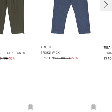
KESTIN
TELA
S
M
L
XL
M
L
XL
3
БРЮКИ WICK
ST DESERT PANTS
БРЮК
5 750 ГРН
11 500 ГРН
-50%
00 ГРН
-50%
13 10
XXL