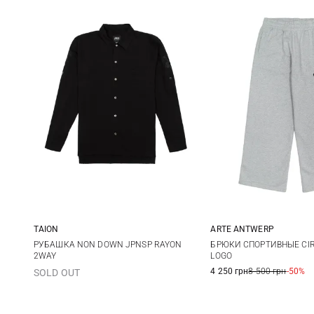
TAION
ARTE ANTWERP
M
L
XL
XXL
XS
S
РУБАШКА NON DOWN JPNSP RAYON
БРЮКИ СПОРТИВНЫЕ CIR
2WAY
LOGO
4 250 грн
8 500 грн
-50%
SOLD OUT