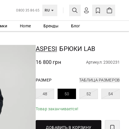
RU
0800 35 86 65
мки
Home
Бренды
Блог
ЛИЧНЫЙ КАБИНЕТ
ВОЙТИ
ASPESI
БРЮКИ LAB
Еще не зарегистрированы?
СОЗДАТЬ УЧЕТНУЮ ЗАПИСЬ
16 800 грн
Артикул: 2300231
РАЗМЕР
ТАБЛИЦА РАЗМЕРОВ
48
50
52
54
Товар заканчивается!
ДОБАВИТЬ В КОРЗИНУ