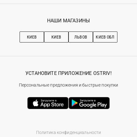
Регистрация
Гарантия
Мои заказы
Программа лояльности
Вакансии
Избранное
Наши магазини
НАШИ МАГАЗИНЫ
Ostriv Club+
Про OSTRIV
Подписка на новости
Рекомендации по уходу
КИЕВ
КИЕВ
ЛЬВОВ
КИЕВ ОБЛ
УСТАНОВИТЕ ПРИЛОЖЕНИЕ OSTRIV!
Персональные предложения и быстрые покупки
Политика конфиденциальности