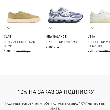
CLAE
NEW BALANCE
VEJA
4 US
4,5 US
5 US
5,5 US
5 US
5,5 US
6 US
6,5 US
37
38
КЕДЫ AUGUST CEDAR
КРОССОВКИ U20009BA
КРОССОВКИ VO
6 US
6,5 US
7 US
7,5 US
41
HEMP
SIGNATURE
9 800 грн
1 880 грн
4 700 грн
7 445 грн
9 306 
-10% НА ЗАКАЗ ЗА ПОДПИСКУ
Подпишитесь сейчас, чтобы получить скидку 10%* на первый
заказ.