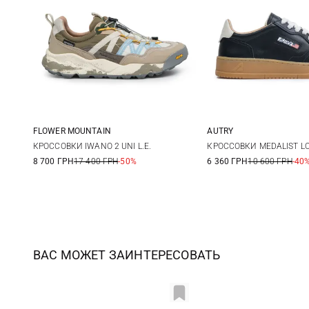
FLOWER MOUNTAIN
AUTRY
40
41
42
43
41
42
КРОССОВКИ IWANO 2 UNI L.E.
КРОССОВКИ MEDALIST L
8 700 ГРН
17 400 ГРН
-50%
6 360 ГРН
10 600 ГРН
-40
44
45
45
ВАС МОЖЕТ ЗАИНТЕРЕСОВАТЬ