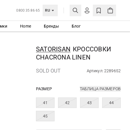
RU
0800 35 86 65
мки
Home
Бренды
Блог
ЛИЧНЫЙ КАБИНЕТ
ВОЙТИ
SATORISAN
КРОССОВКИ
Еще не зарегистрированы?
CHACRONA LINEN
СОЗДАТЬ УЧЕТНУЮ ЗАПИСЬ
SOLD OUT
Артикул: 2289652
РАЗМЕР
ТАБЛИЦА РАЗМЕРОВ
41
42
43
44
45