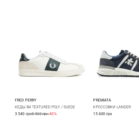
FRED PERRY
PREMIATA
7 UK
8 UK
9 UK
9,5 UK
40
41
КЕДЫ B4 TEXTURED POLY / SUEDE
КРОССОВКИ LANDER
3 540 грн
5 900 грн
-40%
15 600 грн
10 UK
11 UK
12 UK
44
45