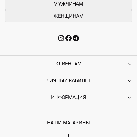
МУЖЧИНАМ
ЖЕНЩИНАМ
КЛИЕНТАМ
ЛИЧНЫЙ КАБИНЕТ
Контакты
Доставка
Оплата
ИНФОРМАЦИЯ
Войти
Возврат
Регистрация
Гарантия
Мои заказы
Программа лояльности
Вакансии
Избранное
Наши магазини
НАШИ МАГАЗИНЫ
Ostriv Club+
Про OSTRIV
Подписка на новости
Рекомендации по уходу