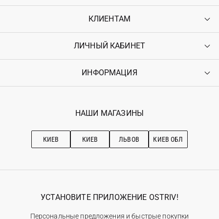
КЛИЕНТАМ
ЛИЧНЫЙ КАБИНЕТ
Контакты
Доставка
Оплата
ИНФОРМАЦИЯ
Войти
Возврат
Регистрация
Гарантия
Мои заказы
Программа лояльности
Вакансии
Избранное
Наши магазини
НАШИ МАГАЗИНЫ
Ostriv Club+
Про OSTRIV
Подписка на новости
Рекомендации по уходу
КИЕВ
КИЕВ
ЛЬВОВ
КИЕВ ОБЛ
УСТАНОВИТЕ ПРИЛОЖЕНИЕ OSTRIV!
Персональные предложения и быстрые покупки