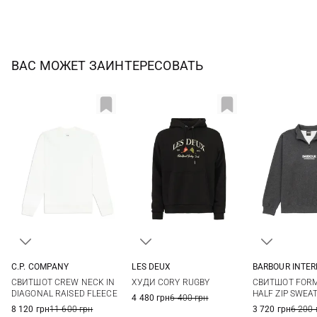
ВАС МОЖЕТ ЗАИНТЕРЕСОВАТЬ
BARBOUR INTE
C.P. COMPANY
LES DEUX
S
M
M
L
XL
S
M
L
XL
СВИТШОТ FORM
СВИТШОТ CREW NECK IN
ХУДИ CORY RUGBY
XXL
3XL
HALF ZIP SWEA
DIAGONAL RAISED FLEECE
4 480 грн
6 400 грн
3 720 грн
6 200 
8 120 грн
11 600 грн