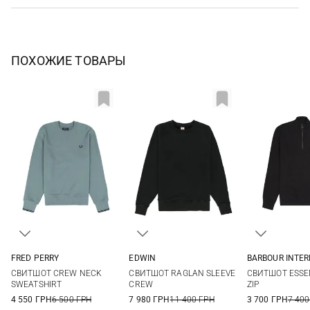
ПОХОЖИЕ ТОВАРЫ
FRED PERRY
EDWIN
BARBOUR INTE
M
L
XL
XXL
S
M
L
XL
M
L
СВИТШОТ CREW NECK
СВИТШОТ RAGLAN SLEEVE
СВИТШОТ ESSE
3XL
SWEATSHIRT
CREW
ZIP
4 550 ГРН
6 500 ГРН
7 980 ГРН
11 400 ГРН
3 700 ГРН
7 400