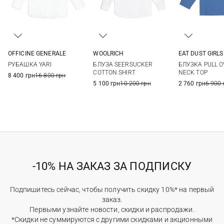
OFFICINE GENERALE
WOOLRICH
EAT DUST GIRLS
XS
S
M
L
XS
S
M
S
XS
S
РУБАШКА YARI
БЛУЗА SEERSUCKER
БЛУЗКА PULL 
XL
L
COTTON SHIRT
NECK TOP
8 400 грн
16 800 грн
5 100 грн
10 200 грн
2 760 грн
6 900 
-10% НА ЗАКАЗ ЗА ПОДПИСКУ
Подпишитесь сейчас, чтобы получить скидку 10%* на первый
заказ.
Первыми узнайте новости, скидки и распродажи.
*Скидки не суммируются с другими скидками и акционными