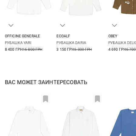
OFFICINE GENERALE
ECOALF
OBEY
XS
S
M
L
XS
S
M
L
XS
S
РУБАШКА YARI
РУБАШКА DARIA
РУБАШКА DELI
XL
8 400 ГРН
16 800 ГРН
3 150 ГРН
6 300 ГРН
4 690 ГРН
6 700
ВАС МОЖЕТ ЗАИНТЕРЕСОВАТЬ