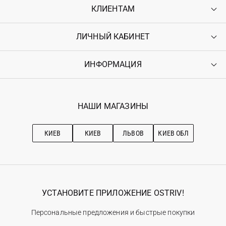
КЛИЕНТАМ
ЛИЧНЫЙ КАБИНЕТ
Контакты
Доставка
Оплата
ИНФОРМАЦИЯ
Войти
Возврат
Регистрация
Гарантия
Мои заказы
Программа лояльности
Вакансии
Избранное
Наши магазини
НАШИ МАГАЗИНЫ
Ostriv Club+
Про OSTRIV
Подписка на новости
Рекомендации по уходу
КИЕВ
КИЕВ
ЛЬВОВ
КИЕВ ОБЛ
УСТАНОВИТЕ ПРИЛОЖЕНИЕ OSTRIV!
Персональные предложения и быстрые покупки