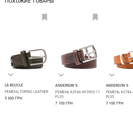
ПОХОЖИЕ ТОВАРЫ
LA BOUCLE
ANDERSON`S
ANDERSON`S
S
M
L
70
75
80
85
70
75
РЕМЕНЬ TORINO LEATHER
РЕМЕНЬ A3566 AF3906 11
РЕМЕНЬ A2784 
90
90
PL35
PL35
5 300 ГРН
7 100 ГРН
7 100 ГРН