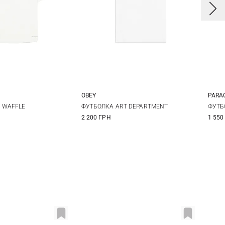
OBEY
PARA
M
L
XL
S
M
L
XL
S
 WAFFLE
ФУТБОЛКА ART DEPARTMENT
ФУТБ
2 200 ГРН
1 550