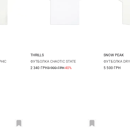
THRILLS
SNOW PEAK
XL
XXL
M
L
XL
S
PHIC
ФУТБОЛКА CHAOTIC STATE
ФУТБОЛКА DRY
2 340 ГРН
3 900 ГРН
-40%
5 500 ГРН