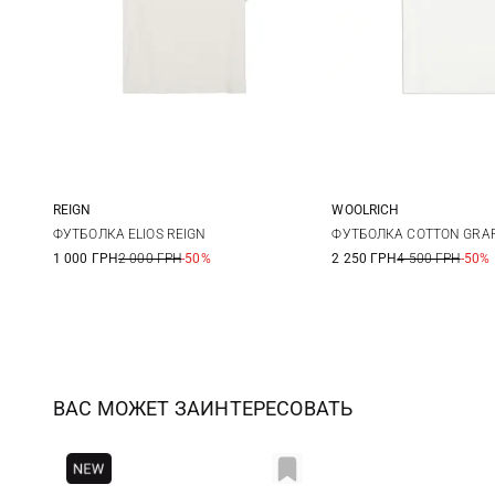
REIGN
WOOLRICH
L
M
L
ФУТБОЛКА ELIOS REIGN
ФУТБОЛКА COTTON GRA
1 000 ГРН
2 000 ГРН
-50%
2 250 ГРН
4 500 ГРН
-50%
ВАС МОЖЕТ ЗАИНТЕРЕСОВАТЬ