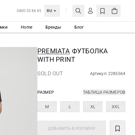
RU
0800 35 86 65
мки
Home
Бренды
Блог
ЛИЧНЫЙ КАБИНЕТ
ВОЙТИ
PREMIATA
ФУТБОЛКА
Еще не зарегистрированы?
WITH PRINT
СОЗДАТЬ УЧЕТНУЮ ЗАПИСЬ
SOLD OUT
Артикул: 2285564
РАЗМЕР
ТАБЛИЦА РАЗМЕРОВ
M
L
XL
XXL
ДОБАВИТЬ В КОРЗИНУ