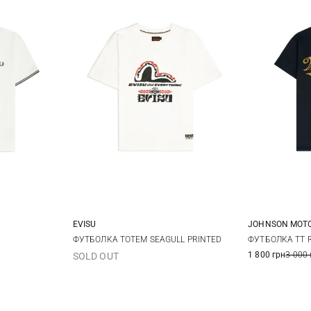
EVISU
JOHNSON MOT
XL
M
L
XL
M
ФУТБОЛКА TOTEM SEAGULL PRINTED
ФУТБОЛКА TT 
1 800 грн
3 000 
SOLD OUT
3XL