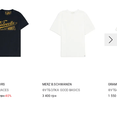
ORS
MERZ B.SCHWANEN
GRAM
L
XL
XXL
S
M
L
XL
S
RACES
ФУТБОЛКА GOOD BASICS
ФУТБ
грн
-40%
3 400 грн
1 550
XXL