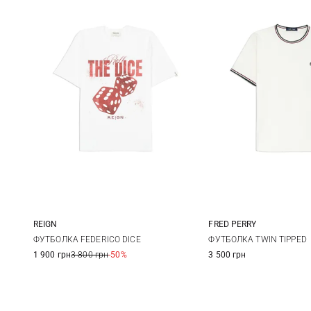
REIGN
FRED PERRY
L
M
L
ФУТБОЛКА FEDERICO DICE
ФУТБОЛКА TWIN TIPPED
1 900 грн
3 800 грн
-50%
3 500 грн