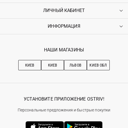
ЛИЧНЫЙ КАБИНЕТ
Контакты
Доставка
Оплата
ИНФОРМАЦИЯ
Войти
Возврат
Регистрация
Гарантия
Мои заказы
Программа лояльности
Вакансии
Избранное
Наши магазини
НАШИ МАГАЗИНЫ
Ostriv Club+
Про OSTRIV
Подписка на новости
Рекомендации по уходу
КИЕВ
КИЕВ
ЛЬВОВ
КИЕВ ОБЛ
УСТАНОВИТЕ ПРИЛОЖЕНИЕ OSTRIV!
Персональные предложения и быстрые покупки