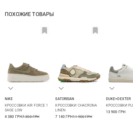
ПОХОЖИЕ ТОВАРЫ
NIKE
SATORISAN
DUKE+DEXTER
5,5 US
6 US
6,5 US
7 US
37
38
39
40
36
37
КРОССОВКИ AIR FORCE 1
КРОССОВКИ CHACRONA
КРОССОВКИ PL
7,5 US
8 US
8,5 US
9 US
41
40
41
SAGE LOW
LINEN
13 900 ГРН
4 380 ГРН
7 300 ГРН
7 140 ГРН
11 900 ГРН