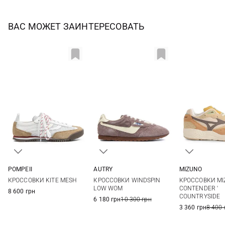
ВАС МОЖЕТ ЗАИНТЕРЕСОВАТЬ
POMPEII
AUTRY
MIZUNO
36
37
38
39
36
37
38
39
5 UK
5,5 UK
КРОССОВКИ KITE MESH
КРОССОВКИ WINDSPIN
КРОССОВКИ MI
40
40
41
7 UK
7,5 UK
LOW WOM
CONTENDER '
8 600 грн
COUNTRYSIDE
9 UK
6 180 грн
10 300 грн
3 360 грн
8 400 