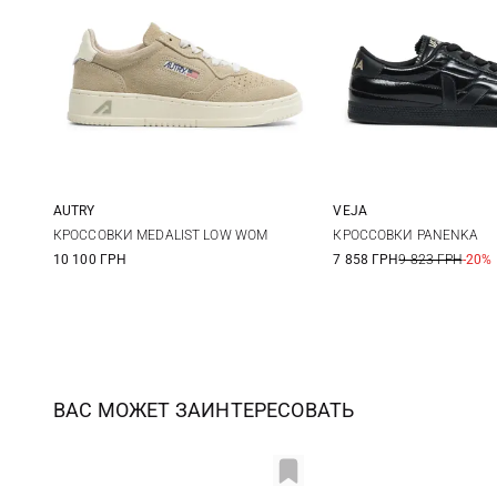
AUTRY
VEJA
37
38
39
40
36
37
КРОССОВКИ MEDALIST LOW WOM
КРОССОВКИ PANENKA
10 100 ГРН
7 858 ГРН
9 823 ГРН
-20%
41
42
40
ВАС МОЖЕТ ЗАИНТЕРЕСОВАТЬ