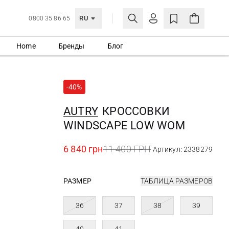
RU
0800 35 86 65
Home
Бренды
Блог
ЛИЧНЫЙ КАБИНЕТ
ВОЙТИ
-40%
Еще не зарегистрированы?
СОЗДАТЬ УЧЕТНУЮ ЗАПИСЬ
AUTRY
КРОССОВКИ
WINDSCAPE LOW WOM
6 840 грн
11 400 ГРН
Артикул: 2338279
РАЗМЕР
ТАБЛИЦА РАЗМЕРОВ
36
37
38
39