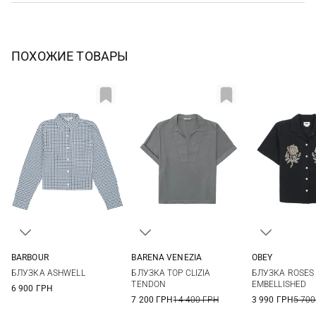
ПОХОЖИЕ ТОВАРЫ
BARBOUR
BARENA VENEZIA
OBEY
8
10
12
14
38
40
42
XS
S
БЛУЗКА ASHWELL
БЛУЗКА TOP CLIZIA
БЛУЗКА ROSES
TENDON
EMBELLISHED
6 900 ГРН
7 200 ГРН
14 400 ГРН
3 990 ГРН
5 700