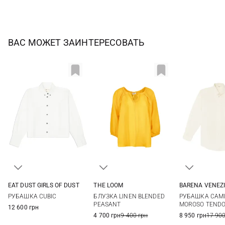
ВАС МОЖЕТ ЗАИНТЕРЕСОВАТЬ
EAT DUST GIRLS OF DUST
THE LOOM
BARENA VENEZ
XS
S
M
S
M
L
36
38
РУБАШКА CUBIC
БЛУЗКА LINEN BLENDED
РУБАШКА CAMI
PEASANT
MOROSO TEND
12 600 грн
4 700 грн
9 400 грн
8 950 грн
17 900