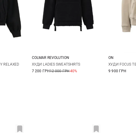
COLMAR REVOLUTION
ON
M
L
XS
S
M
L
XS
Y RELAXED
ХУДИ LADIES SWEATSHIRTS
ХУДИ FOCUS T
7 200 ГРН
12 000 ГРН
-40%
9 900 ГРН