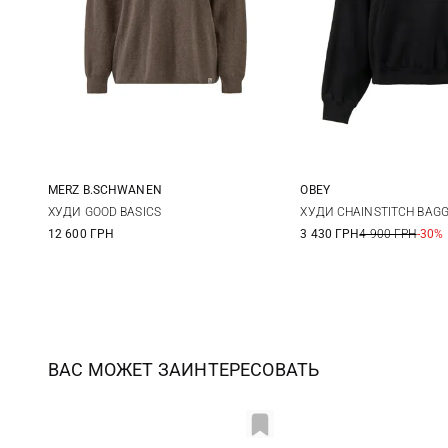
MERZ B.SCHWANEN
OBEY
XS
S
M
L
XS
S
ХУДИ GOOD BASICS
ХУДИ CHAINSTITCH BAGG
12 600 ГРН
3 430 ГРН
4 900 ГРН
-30%
XL
ВАС МОЖЕТ ЗАИНТЕРЕСОВАТЬ