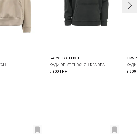
CARNE BOLLENTE
EDWI
S
M
L
S
M
L
XL
S
ECH
ХУДИ DRIVE THROUGH DESIRES
ХУДИ
9 800 ГРН
3 900
XX