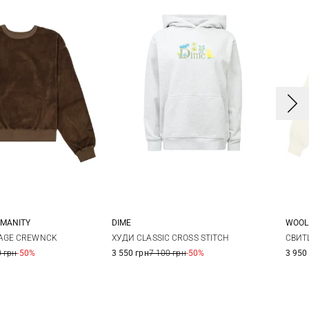
UMANITY
DIME
WOOL
S
M
L
XS
S
M
X
AGE CREWNCK
ХУДИ CLASSIC CROSS STITCH
СВИТ
 грн
-50%
3 550 грн
7 100 грн
-50%
3 950