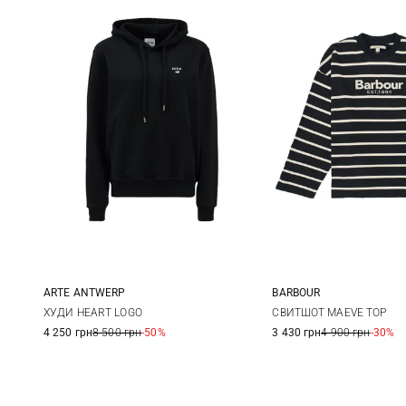
ARTE ANTWERP
BARBOUR
XXS
XS
S
M
8
10
ХУДИ HEART LOGO
СВИТШОТ MAEVE TOP
4 250 грн
8 500 грн
-50%
3 430 грн
4 900 грн
-30%
L
XL
XXL