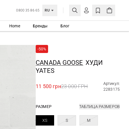
RU
0800 35 86 65
Home
Бренды
Блог
ЛИЧНЫЙ КАБИНЕТ
ВОЙТИ
-50%
Еще не зарегистрированы?
СОЗДАТЬ УЧЕТНУЮ ЗАПИСЬ
CANADA GOOSE
ХУДИ
YATES
Артикул:
11 500 грн
23 000 ГРН
2283175
РАЗМЕР
ТАБЛИЦА РАЗМЕРОВ
XS
S
M