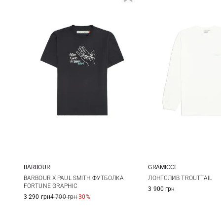
BARBOUR
GRAMICCI
M
L
XL
XXL
S
M
BARBOUR X PAUL SMITH ФУТБОЛКА
ЛОНГСЛИВ TROUTTAIL
FORTUNE GRAPHIC
3 900 грн
3 290 грн
4 700 грн
-30%