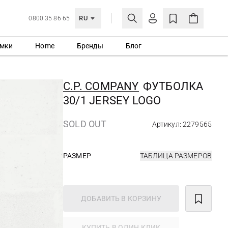
RU
0800 35 86 65
мки
Home
Бренды
Блог
ЛИЧНЫЙ КАБИНЕТ
ВОЙТИ
C.P. COMPANY
ФУТБОЛКА
Еще не зарегистрированы?
30/1 JERSEY LOGO
СОЗДАТЬ УЧЕТНУЮ ЗАПИСЬ
SOLD OUT
Артикул: 2279565
РАЗМЕР
ТАБЛИЦА РАЗМЕРОВ
ДОБАВИТЬ В КОРЗИНУ
КУПИТЬ В ОДИН КЛИК