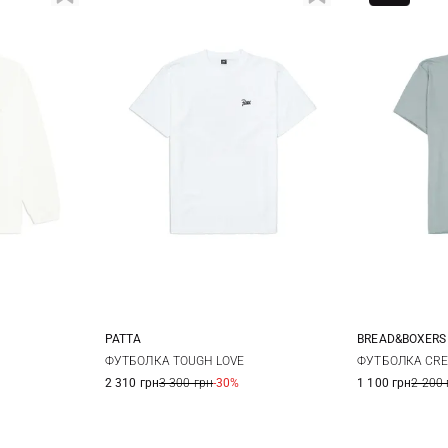
PATTA
BREAD&BOXERS
L
XL
XS
S
M
L
M
ФУТБОЛКА TOUGH LOVE
ФУТБОЛКА CRE
2 310 грн
3 300 грн
-30%
1 100 грн
2 200 
XL
XXL