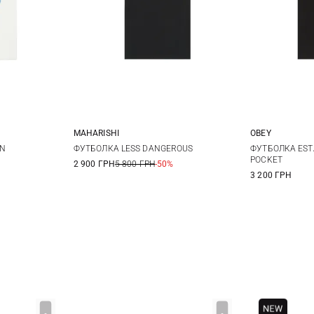
MAHARISHI
OBEY
L
XL
S
M
L
XL
S
AN
ФУТБОЛКА LESS DANGEROUS
ФУТБОЛКА EST
POCKET
2 900 ГРН
5 800 ГРН
-50%
XXL
XXL
3 200 ГРН