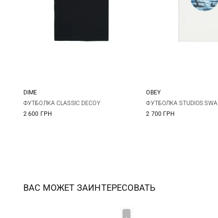
DIME
OBEY
M
L
XL
S
M
ФУТБОЛКА CLASSIC DECOY
ФУТБОЛКА STUDIOS SW
2 600 ГРН
2 700 ГРН
ВАС МОЖЕТ ЗАИНТЕРЕСОВАТЬ