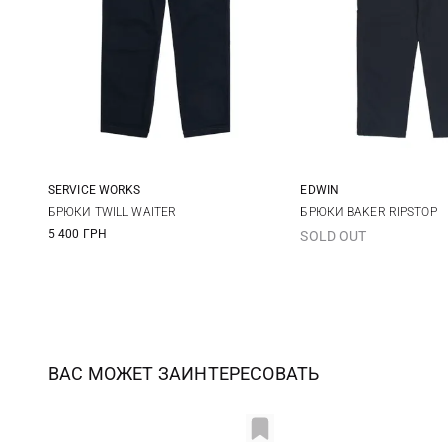
SERVICE WORKS
EDWIN
M
L
XL
XXL
M
L
БРЮКИ TWILL WAITER
БРЮКИ BAKER RIPSTOP
5 400 ГРН
SOLD OUT
ВАС МОЖЕТ ЗАИНТЕРЕСОВАТЬ