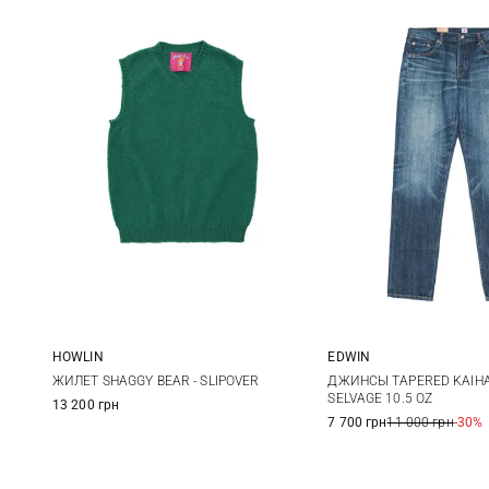
HOWLIN
EDWIN
M
L
XL
30
31
ЖИЛЕТ SHAGGY BEAR - SLIPOVER
ДЖИНСЫ TAPERED KAIH
SELVAGE 10.5 OZ
13 200 грн
34
36
7 700 грн
11 000 грн
-30%