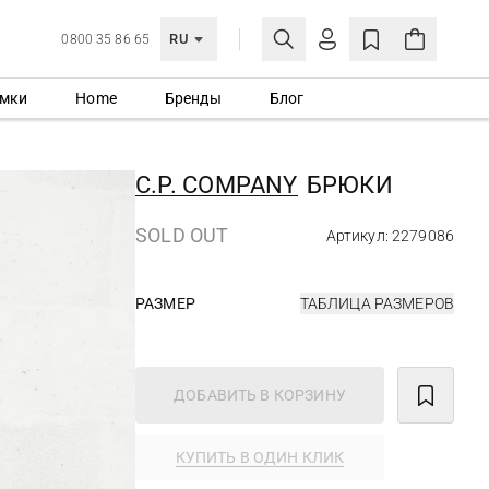
RU
0800 35 86 65
мки
Home
Бренды
Блог
ЛИЧНЫЙ КАБИНЕТ
ВОЙТИ
C.P. COMPANY
БРЮКИ
Еще не зарегистрированы?
СОЗДАТЬ УЧЕТНУЮ ЗАПИСЬ
SOLD OUT
Артикул: 2279086
РАЗМЕР
ТАБЛИЦА РАЗМЕРОВ
ДОБАВИТЬ В КОРЗИНУ
КУПИТЬ В ОДИН КЛИК