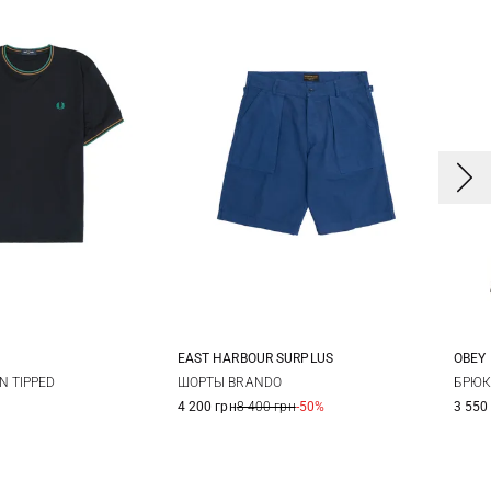
EAST HARBOUR SURPLUS
OBEY
L
XL
XXL
48
50
52
54
3
N TIPPED
ШОРТЫ BRANDO
БРЮК
4 200 грн
8 400 грн
-50%
3 550
56
3