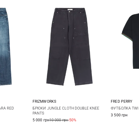
FRIZMWORKS
FRED PERRY
M
L
XL
XXL
32
33
M
БРЮКИ JUNGLE CLOTH DOUBLE KNEE
ARA RED
ФУТБОЛКА TWI
PANTS
3 500 грн
38
5 000 грн
10 000 грн
-50%