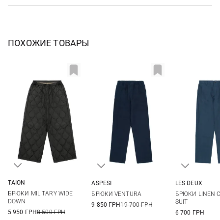
ПОХОЖИЕ ТОВАРЫ
TAION
ASPESI
LES DEUX
XS
S
M
L
S
M
L
XL
31/34
32/34
БРЮКИ MILITARY WIDE
БРЮКИ VENTURA
БРЮКИ LINEN 
XL
36/34
DOWN
SUIT
9 850 ГРН
19 700 ГРН
5 950 ГРН
8 500 ГРН
6 700 ГРН