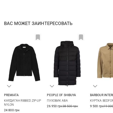
ВАС МОЖЕТ ЗАИНТЕРЕСОВАТЬ
PREMIATA
PEOPLE OF SHIBUYA
BARBOUR INTE
M
L
XL
XXL
48
50
52
M
L
КАРДИГАН RIBBED ZIP-UP
ПУХОВИК ABA
КУРТКА BEDFO
NYLON
26 950 грн
38 500 грн
9 500 грн
19 000
24 800 грн