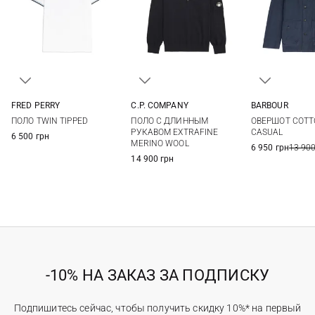
FRED PERRY
C.P. COMPANY
BARBOUR
38
40
42
44
M
L
XL
XXL
M
L
ПОЛО TWIN TIPPED
ПОЛО С ДЛИННЫМ
ОВЕРШОТ COTT
46
3XL
РУКАВОМ EXTRAFINE
CASUAL
6 500 грн
MERINO WOOL
6 950 грн
13 900
14 900 грн
-10% НА ЗАКАЗ ЗА ПОДПИСКУ
Подпишитесь сейчас, чтобы получить скидку 10%* на первый