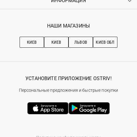
ИНФОРМАЦИЯ
Войти
Возврат
Регистрация
Гарантия
Мои заказы
Программа лояльности
Вакансии
Избранное
Наши магазини
НАШИ МАГАЗИНЫ
Ostriv Club+
Про OSTRIV
Подписка на новости
Рекомендации по уходу
КИЕВ
КИЕВ
ЛЬВОВ
КИЕВ ОБЛ
УСТАНОВИТЕ ПРИЛОЖЕНИЕ OSTRIV!
Персональные предложения и быстрые покупки