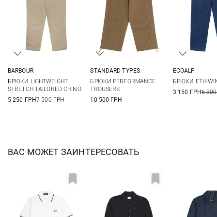
BARBOUR
STANDARD TYPES
ECOALF
30
32
34
36
30
32
34
36
M
L
БРЮКИ LIGHTWEIGHT
БРЮКИ PERFORMANCE
БРЮКИ ETHIWIN
38
40
STRETCH TAILORED CHINO
TROUSERS
3 150 ГРН
6 300
5 250 ГРН
7 500 ГРН
10 500 ГРН
ВАС МОЖЕТ ЗАИНТЕРЕСОВАТЬ