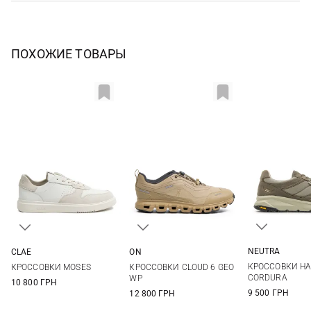
ПОХОЖИЕ ТОВАРЫ
NEUTRA
CLAE
ON
40
41
8 US
8,5 US
9 US
9,5 US
41
42
43
44
КРОССОВКИ HA
КРОССОВКИ MOSES
КРОССОВКИ CLOUD 6 GEO
44
45
10 US
10,5 US
11 US
11,5 US
44,5
45
46
CORDURA
WP
10 800 ГРН
9 500 ГРН
12 800 ГРН