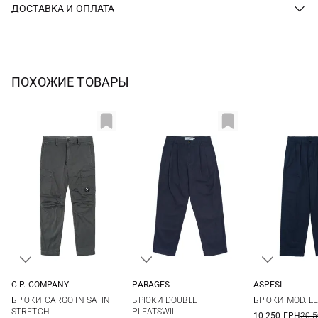
ДОСТАВКА И ОПЛАТА
ПОХОЖИЕ ТОВАРЫ
C.P. COMPANY
PARAGES
ASPESI
46
48
50
52
30
32
34
36
48
50
БРЮКИ CARGO IN SATIN
БРЮКИ DOUBLE
БРЮКИ MOD. L
54
56
58
STRETCH
PLEATSWILL
10 250 ГРН
20 