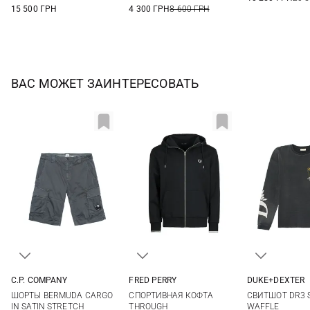
15 500 ГРН
4 300 ГРН
8 600 ГРН
ВАС МОЖЕТ ЗАИНТЕРЕСОВАТЬ
C.P. COMPANY
FRED PERRY
DUKE+DEXTER
46
48
50
52
S
M
L
XL
M
L
ШОРТЫ BERMUDA CARGO
CПОРТИВНАЯ КОФТА
СВИТШОТ DR3 
54
56
58
XXL
IN SATIN STRETCH
THROUGH
WAFFLE