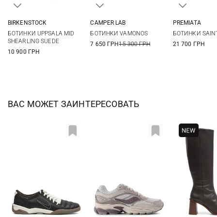
BIRKENSTOCK
CAMPER LAB
PREMIATA
36
37
38
39
37
38
39
40
36
37
БОТИНКИ UPPSALA MID
БОТИНКИ VAMONOS
БОТИНКИ SAIN
40
41
40
41
SHEARLING SUEDE
7 650 ГРН
15 300 ГРН
21 700 ГРН
10 900 ГРН
ВАС МОЖЕТ ЗАИНТЕРЕСОВАТЬ