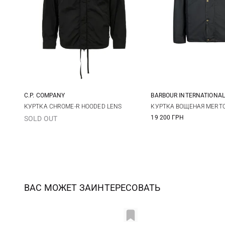
C.P. COMPANY
BARBOUR INTERNATIONAL
S
M
L
XL
M
L
КУРТКА CHROME-R HOODED LENS
КУРТКА ВОЩЕНАЯ MERT
19 200 ГРН
SOLD OUT
XXL
ВАС МОЖЕТ ЗАИНТЕРЕСОВАТЬ