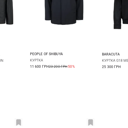
PEOPLE OF SHIBUYA
BARACUTA
50
52
54
56
XL
XXL
40
4
КУРТКА
ON
КУРТКА G18 M
11 600 ГРН
23 200 ГРН
-50%
25 300 ГРН