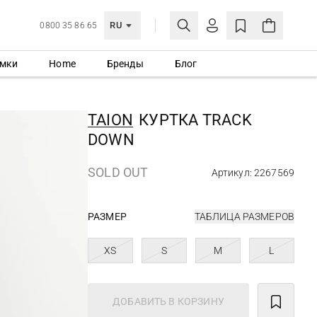
RU
0800 35 86 65
мки
Home
Бренды
Блог
ЛИЧНЫЙ КАБИНЕТ
ВОЙТИ
TAION
КУРТКА TRACK
Еще не зарегистрированы?
DOWN
СОЗДАТЬ УЧЕТНУЮ ЗАПИСЬ
SOLD OUT
Артикул: 2267569
РАЗМЕР
ТАБЛИЦА РАЗМЕРОВ
XS
S
M
L
ДОБАВИТЬ В КОРЗИНУ