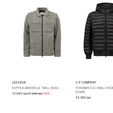
LES DEUX
C.P. COMPANY
M
L
XL
S
M
КУРТКА MARSEILLE TWILL WOOL
ПУХОВИК D.D. SHELL HOO
DOWN
12 040 грн
17 200 грн
-30%
XXL
3XL
33 300 грн