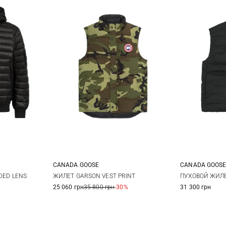
CANADA GOOSE
CANADA GOOS
L
XL
S
M
L
XL
S
DED LENS
ЖИЛЕТ GARSON VEST PRINT
ПУХОВОЙ ЖИЛЕ
25 060 грн
35 800 грн
-30%
31 300 грн