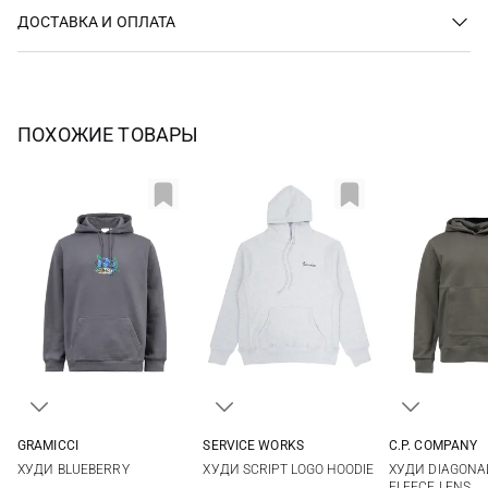
ДОСТАВКА И ОПЛАТА
ПОХОЖИЕ ТОВАРЫ
GRAMICCI
SERVICE WORKS
C.P. COMPANY
S
M
L
XL
S
M
L
XL
S
M
ХУДИ BLUEBERRY
ХУДИ SCRIPT LOGO HOODIE
ХУДИ DIAGONA
XXL
FLEECE LENS