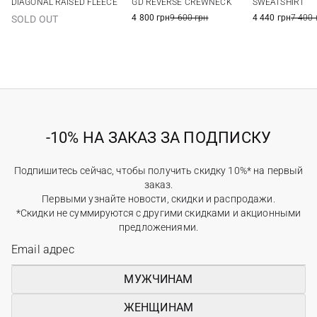
GD REVERSE CREWNECK
DIAGONAL RAISED FLEECE
SWEATSHIRT
4 800 грн
9 600 грн
4 440 грн
7 400 
SOLD OUT
-10% НА ЗАКАЗ ЗА ПОДПИСКУ
Подпишитесь сейчас, чтобы получить скидку 10%* на первый
заказ.
Первыми узнайте новости, скидки и распродажи.
*Скидки не суммируются с другими скидками и акционными
предложениями.
МУЖЧИНАМ
ЖЕНЩИНАМ