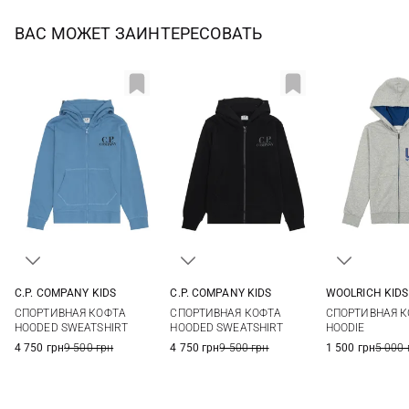
ВАС МОЖЕТ ЗАИНТЕРЕСОВАТЬ
C.P. COMPANY KIDS
C.P. COMPANY KIDS
WOOLRICH KIDS
8
10
12
8
10
12
14
4
6
СПОРТИВНАЯ КОФТА
СПОРТИВНАЯ КОФТА
СПОРТИВНАЯ КО
12
14
HOODED SWEATSHIRT
HOODED SWEATSHIRT
HOODIE
4 750 грн
9 500 грн
4 750 грн
9 500 грн
1 500 грн
5 000 