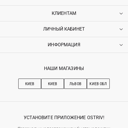
КЛИЕНТАМ
ЛИЧНЫЙ КАБИНЕТ
Контакты
Доставка
Оплата
ИНФОРМАЦИЯ
Войти
Возврат
Регистрация
Гарантия
Мои заказы
Программа лояльности
Вакансии
Избранное
Наши магазини
НАШИ МАГАЗИНЫ
Ostriv Club+
Про OSTRIV
Подписка на новости
Рекомендации по уходу
КИЕВ
КИЕВ
ЛЬВОВ
КИЕВ ОБЛ
УСТАНОВИТЕ ПРИЛОЖЕНИЕ OSTRIV!