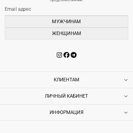
МУЖЧИНАМ
ЖЕНЩИНАМ
КЛИЕНТАМ
ЛИЧНЫЙ КАБИНЕТ
Контакты
Доставка
Оплата
ИНФОРМАЦИЯ
Войти
Возврат
Регистрация
Гарантия
Мои заказы
Программа лояльности
Вакансии
Избранное