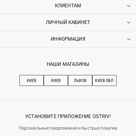
КЛИЕНТАМ
ЛИЧНЫЙ КАБИНЕТ
Контакты
Доставка
Оплата
ИНФОРМАЦИЯ
Войти
Возврат
Регистрация
Гарантия
Мои заказы
Программа лояльности
Вакансии
Избранное
Наши магазини
НАШИ МАГАЗИНЫ
Ostriv Club+
Про OSTRIV
Подписка на новости
Рекомендации по уходу
КИЕВ
КИЕВ
ЛЬВОВ
КИЕВ ОБЛ
УСТАНОВИТЕ ПРИЛОЖЕНИЕ OSTRIV!
Персональные предложения и быстрые покупки