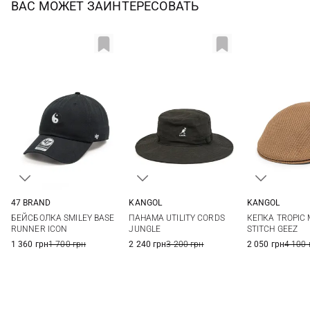
ВАС МОЖЕТ ЗАИНТЕРЕСОВАТЬ
47 BRAND
KANGOL
KANGOL
One size
S
M
L
XL
L
БЕЙСБОЛКА SMILEY BASE
ПАНАМА UTILITY CORDS
КЕПКА TROPIC
XXL
RUNNER ICON
JUNGLE
STITCH GEEZ
1 360 грн
1 700 грн
2 240 грн
3 200 грн
2 050 грн
4 100 