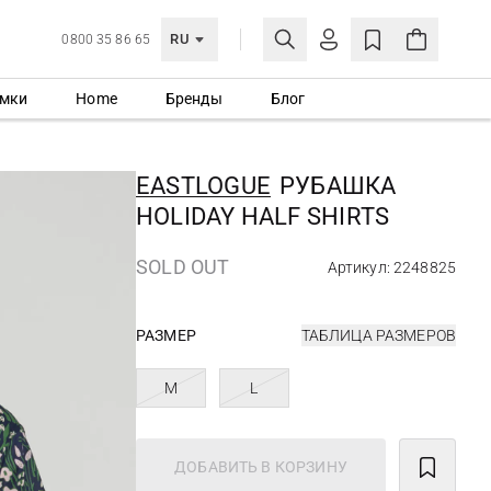
RU
0800 35 86 65
мки
Home
Бренды
Блог
ЛИЧНЫЙ КАБИНЕТ
ВОЙТИ
EASTLOGUE
РУБАШКА
Еще не зарегистрированы?
HOLIDAY HALF SHIRTS
СОЗДАТЬ УЧЕТНУЮ ЗАПИСЬ
SOLD OUT
Артикул: 2248825
РАЗМЕР
ТАБЛИЦА РАЗМЕРОВ
M
L
ДОБАВИТЬ В КОРЗИНУ