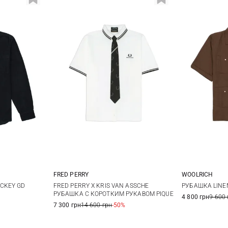
FRED PERRY
WOOLRICH
XL
XXL
M
L
XL
L
CKEY GD
FRED PERRY X KRIS VAN ASSCHE
РУБАШКА LINE
РУБАШКА С КОРОТКИМ РУКАВОМ PIQUE
4 800 грн
9 600 
7 300 грн
14 600 грн
-50%