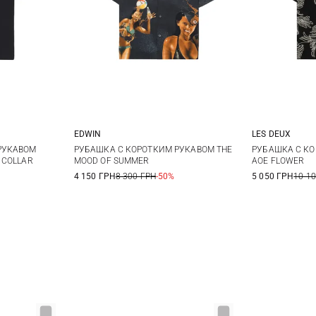
EDWIN
LES DEUX
XL
XXL
M
L
XL
XXL
M
РУКАВОМ
РУБАШКА С КОРОТКИМ РУКАВОМ THE
РУБАШКА С КО
 COLLAR
MOOD OF SUMMER
AOE FLOWER
4 150 ГРН
8 300 ГРН
-50%
5 050 ГРН
10 1