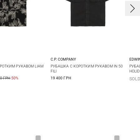
C.P. COMPANY
EDWI
L
XL
XXL
M
L
XL
X
РОТКИМ РУКАВОМ LIAM
РУБАШКА С КОРОТКИМ РУКАВОМ IN 50
РУБА
FILI
HOLI
00 ГРН
-50%
19 400 ГРН
SOLD