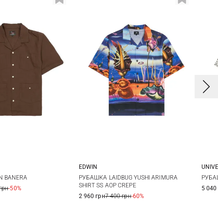
EDWIN
UNIV
M
L
XL
XXL
N BANERA
РУБАШКА LAIDBUG YUSHI ARIMURA
РУБА
SHIRT SS AOP CREPE
грн
-50%
5 040
2 960 грн
7 400 грн
-60%