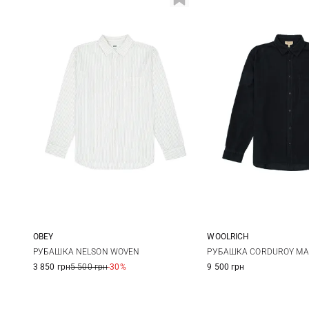
OBEY
WOOLRICH
S
M
L
XL
M
L
РУБАШКА NELSON WOVEN
РУБАШКА CORDUROY MA
3 850 грн
5 500 грн
-30%
9 500 грн
XXL