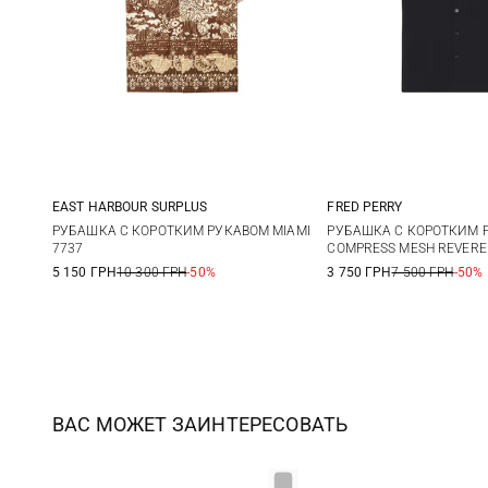
EAST HARBOUR SURPLUS
FRED PERRY
48
50
52
54
M
L
РУБАШКА С КОРОТКИМ РУКАВОМ MIAMI
РУБАШКА С КОРОТКИМ 
7737
COMPRESS MESH REVERE
56
5 150 ГРН
10 300 ГРН
-50%
3 750 ГРН
7 500 ГРН
-50%
ВАС МОЖЕТ ЗАИНТЕРЕСОВАТЬ