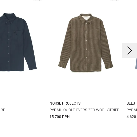
NORSE PROJECTS
BELS
L
XL
XXL
M
L
XL
XXL
S
ORD
РУБАШКА OLE OVERSIZED WOOL STRIPE
РУБА
15 700 ГРН
4 620
XX