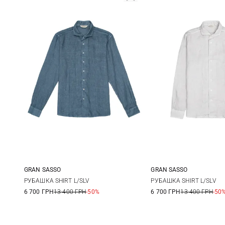
GRAN SASSO
GRAN SASSO
48
50
52
54
48
50
РУБАШКА SHIRT L/SLV
РУБАШКА SHIRT L/SLV
6 700 ГРН
13 400 ГРН
-50%
6 700 ГРН
13 400 ГРН
-50
56
58
60
56
58