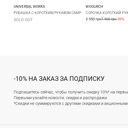
UNIVERSAL WORKS
WOOLRICH
M
L
XL
XXL
M
L
РУБАШКА С КОРОТКИМ РУКАВОМ CAMP
СОРОЧКА КОРОТКИЙ РУ
3 950 грн
7 900 грн
-50%
SOLD OUT
3XL
-10% НА ЗАКАЗ ЗА ПОДПИСКУ
Подпишитесь сейчас, чтобы получить скидку 10%* на первы
Первыми узнайте новости, скидки и распродажи.
*Скидки не суммируются с другими скидками и акционным