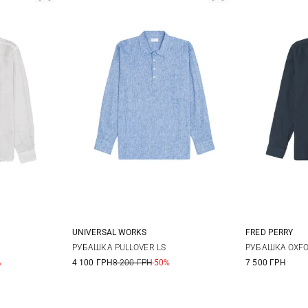
UNIVERSAL WORKS
FRED PERRY
52
54
M
L
XL
XXL
M
РУБАШКА PULLOVER LS
РУБАШКА OXF
%
4 100 ГРН
8 200 ГРН
-50%
7 500 ГРН