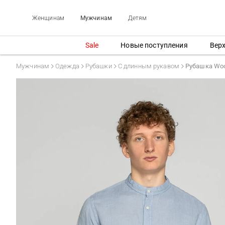
Женщинам
Мужчинам
Детям
Sale
Новые поступления
Вер
Мужчинам
Одежда
Рубашки
С длинным рукавом
Рубашка Woo