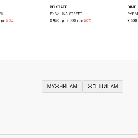
BELSTAFF
DIME
L
XL
XXL
M
L
XL
XXL
S
BU
РУБАШКА STREET
РУБА
грн
-50%
3 950 грн
7 900 грн
-50%
3 500
МУЖЧИНАМ
ЖЕНЩИНАМ