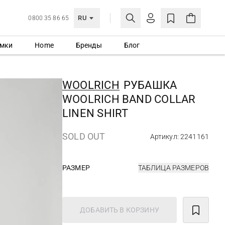
RU
0800 35 86 65
мки
Home
Бренды
Блог
ЛИЧНЫЙ КАБИНЕТ
ВОЙТИ
WOOLRICH
РУБАШКА
Еще не зарегистрированы?
WOOLRICH BAND COLLAR
СОЗДАТЬ УЧЕТНУЮ ЗАПИСЬ
LINEN SHIRT
SOLD OUT
Артикул: 2241161
РАЗМЕР
ТАБЛИЦА РАЗМЕРОВ
ДОБАВИТЬ В КОРЗИНУ