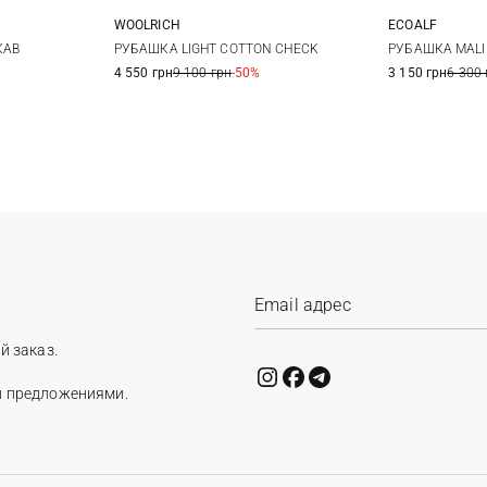
WOOLRICH
ECOALF
XL
XXL
L
M
КАВ
РУБАШКА LIGHT COTTON CHECK
РУБАШКА MALI
4 550 грн
9 100 грн
-50%
3 150 грн
6 300 
й заказ.
и предложениями.