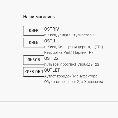
Наши магазины
OSTRIV
КИЕВ
г. Киев, улица Энтузиастов, 5
OST.1
КИЕВ
г. Киев, Кольцевая дорога, 1 (ТРЦ
Respublika Park) Паркинг Р7
OST 22
ЛЬВОВ
г. Львов, проспект Свободы, 22
OUTLET
КИЕВ ОБЛ
Аутлет-городок "Мануфактура",
Обуховское шоссе 2, с. Ходосовка