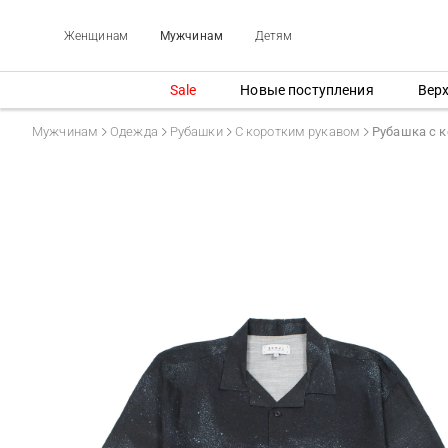
Женщинам
Мужчинам
Детям
Sale
Новые поступления
Вер
Мужчинам
Одежда
Рубашки
С коротким рукавом
Рубашка с 