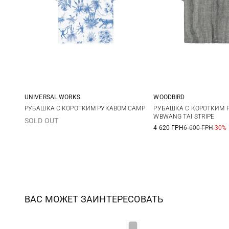
UNIVERSAL WORKS
WOODBIRD
M
L
XL
XXL
S
M
РУБАШКА С КОРОТКИМ РУКАВОМ CAMP
РУБАШКА С КОРОТКИМ 
WBWANG TAI STRIPE
SOLD OUT
4 620 ГРН
6 600 ГРН
-30%
ВАС МОЖЕТ ЗАИНТЕРЕСОВАТЬ