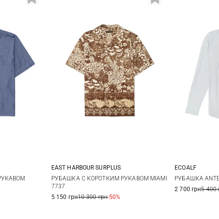
EAST HARBOUR SURPLUS
ECOALF
XL
48
50
52
54
M
РУКАВОМ
РУБАШКА С КОРОТКИМ РУКАВОМ MIAMI
РУБАШКА ANTE
7737
2 700 грн
5 400 
56
5 150 грн
10 300 грн
-50%