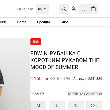
RU
0800 35 86 65
мки
Home
Бренды
Блог
ЛИЧНЫЙ КАБИНЕТ
ВОЙТИ
-50%
Еще не зарегистрированы?
СОЗДАТЬ УЧЕТНУЮ ЗАПИСЬ
EDWIN
РУБАШКА С
КОРОТКИМ РУКАВОМ THE
MOOD OF SUMMER
4 150 грн
8 300 ГРН
Артикул: 2341889
РАЗМЕР
ТАБЛИЦА РАЗМЕРОВ
M
L
XL
XXL