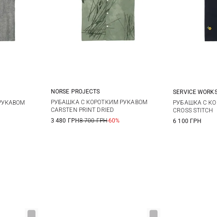
NORSE PROJECTS
SERVICE WORK
M
L
XL
XXL
L
XL
S
РУБАШКА С КОРОТКИМ РУКАВОМ
РУКАВОМ
РУБАШКА С К
CARSTEN PRINT DRIED
CROSS STITCH
3 480 ГРН
8 700 ГРН
-60%
6 100 ГРН