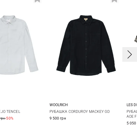
WOOLRICH
LES 
L
XL
XXL
M
L
XL
XXL
JO TENCEL
РУБАШКА CORDUROY MACKEY GD
РУБА
AOE 
грн
-50%
9 500 грн
5 050