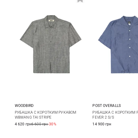
WOODBIRD
POST OVERALLS
S
M
L
XL
M
L
РУБАШКА С КОРОТКИМ РУКАВОМ
РУБАШКА С КОРОТКИМ 
WBWANG TAI STRIPE
FEVER 2 S/S
4 620 грн
6 600 грн
-30%
14 900 грн