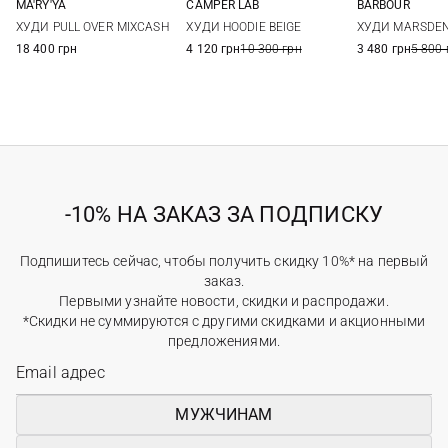
MA'RY'YA
CAMPER LAB
BARBOUR
XS
S
M
S
M
L
8
10
ХУДИ PULL OVER MIXCASH
ХУДИ HOODIE BEIGE
ХУДИ MARSDEN
18 400 грн
4 120 грн
10 300 грн
3 480 грн
5 800 
-10% НА ЗАКАЗ ЗА ПОДПИСКУ
Подпишитесь сейчас, чтобы получить скидку 10%* на первый
заказ.
Первыми узнайте новости, скидки и распродажи.
*Скидки не суммируются с другими скидками и акционными
предложениями.
МУЖЧИНАМ