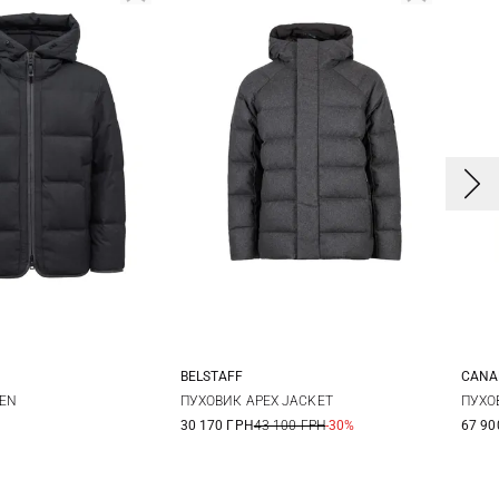
BELSTAFF
CANA
0
52
54
M
L
XL
XXL
EN
ПУХОВИК APEX JACKET
ПУХО
30 170 ГРН
43 100 ГРН
-30%
67 90
3XL
3X