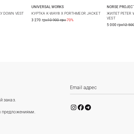
UNIVERSAL WORKS
NORSE PROJEC
M
L
XL
XXL
L
M
КУРТКА K-WAY® X PORTHMEOR JACKET
Y DOWN VEST
ЖИЛЕТ PETER 
VEST
3 270 грн
10 900 грн
-70%
5 000 грн
12 500
й заказ.
и предложениями.