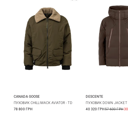
CANADA GOOSE
DESCENTE
M
L
XL
XXL
M
L
ПУХОВИК CHILLIWACK AVIATOR - TD
ПУХОВИК DOWN JACKET
78 800 ГРН
40 320 ГРН
57 600 ГРН
-3