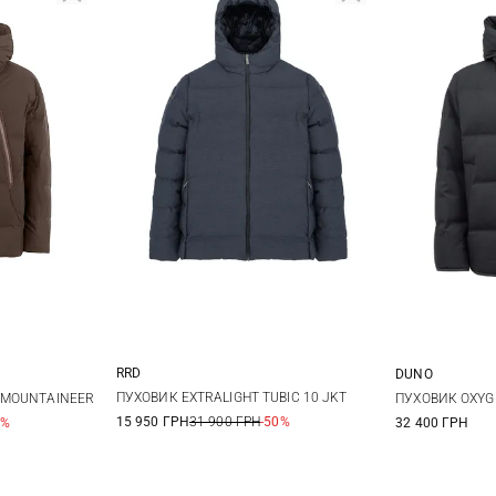
RRD
DUNO
48
50
52
54
XL
XXL
48
5
ПУХОВИК EXTRALIGHT TUBIC 10 JKT
 MOUNTAINEER
ПУХОВИК OXYG
15 950 ГРН
31 900 ГРН
-50%
0%
32 400 ГРН
56
56