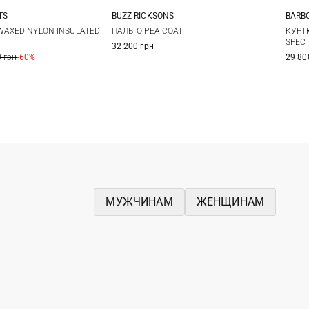
TS
BUZZ RICKSONS
BARB
L
XL
XXL
40
42
44
46
WAXED NYLON INSULATED
ПАЛЬТО PEA COAT
КУРТ
SPEC
32 200 грн
 грн
-60%
29 80
МУЖЧИНАМ
ЖЕНЩИНАМ