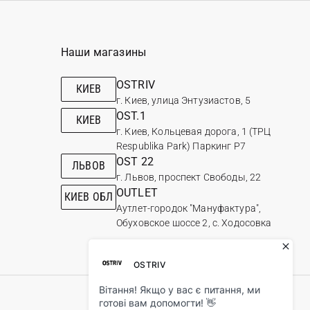
Наши магазины
OSTRIV
КИЕВ
г. Киев, улица Энтузиастов, 5
OST.1
КИЕВ
г. Киев, Кольцевая дорога, 1 (ТРЦ
Respublika Park) Паркинг Р7
OST 22
ЛЬВОВ
г. Львов, проспект Свободы, 22
OUTLET
КИЕВ ОБЛ
Аутлет-городок "Мануфактура",
Обуховское шоссе 2, с. Ходосовка