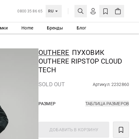
RU
0800 35 86 65
мки
Home
Бренды
Блог
ЛИЧНЫЙ КАБИНЕТ
ВОЙТИ
OUTHERE
ПУХОВИК
Еще не зарегистрированы?
OUTHERE RIPSTOP CLOUD
СОЗДАТЬ УЧЕТНУЮ ЗАПИСЬ
TECH
SOLD OUT
Артикул: 2232860
РАЗМЕР
ТАБЛИЦА РАЗМЕРОВ
ДОБАВИТЬ В КОРЗИНУ