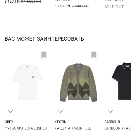
8 120 ГРН
11 600 ГРН
3 750 ГРН
7 500 ГРН
SOLD OUT
ВАС МОЖЕТ ЗАИНТЕРЕСОВАТЬ
OBEY
KESTIN
BARBOUR
S
M
L
XL
M
L
XL
M
L
ФУТБОЛКА ESTABLISHED
КАРДИГАН MUIRFIELD
BARBOUR X PAU