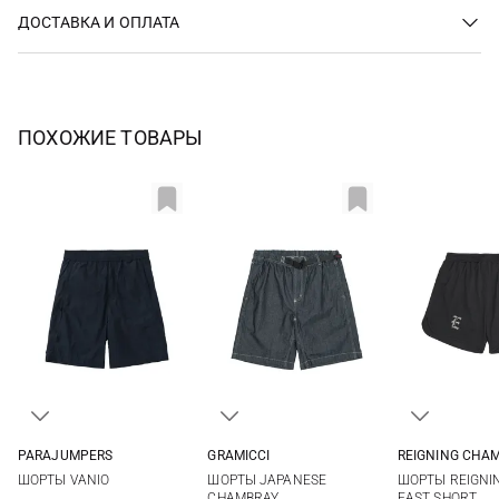
ДОСТАВКА И ОПЛАТА
ПОХОЖИЕ ТОВАРЫ
PARAJUMPERS
GRAMICCI
REIGNING CHA
32
33
34
35
S
M
L
XL
S
M
ШОРТЫ VANIO
ШОРТЫ JAPANESE
ШОРТЫ REIGNI
36
38
CHAMBRAY
EAST SHORT