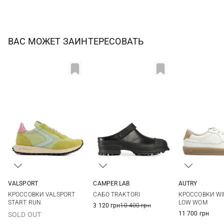
ВАС МОЖЕТ ЗАИНТЕРЕСОВАТЬ
VALSPORT
CAMPER LAB
AUTRY
36
37
38
39
36
37
38
39
36
37
КРОССОВКИ VALSPORT
САБО TRAKTORI
КРОССОВКИ WI
40
40
41
42
40
41
START RUN
LOW WOM
3 120 грн
10 400 грн
11 700 грн
SOLD OUT