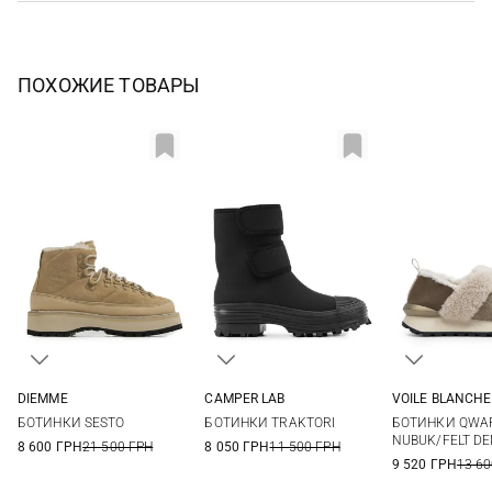
ПОХОЖИЕ ТОВАРЫ
DIEMME
CAMPER LAB
VOILE BLANCHE
36
37
37,5
38
36
37
38
39
36
37
БОТИНКИ SESTO
БОТИНКИ TRAKTORI
БОТИНКИ QWAR
38,5
39
39,5
40
40
40
41
NUBUK/FELT DE
8 600 ГРН
21 500 ГРН
8 050 ГРН
11 500 ГРН
40,5
41
9 520 ГРН
13 60