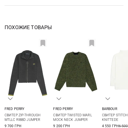
ПОХОЖИЕ ТОВАРЫ
FRED PERRY
FRED PERRY
BARBOUR
6
8
10
12
6
8
10
12
S
M
СВИТЕР ZIP-THROUGH
СВИТЕР TWISTED MARL
СВИТЕР STITC
14
MTLLC RIBBD JUMPER
MOCK NECK JUMPER
KNITTEDE
9 700 ГРН
9 200 ГРН
4 550 ГРН
6 500