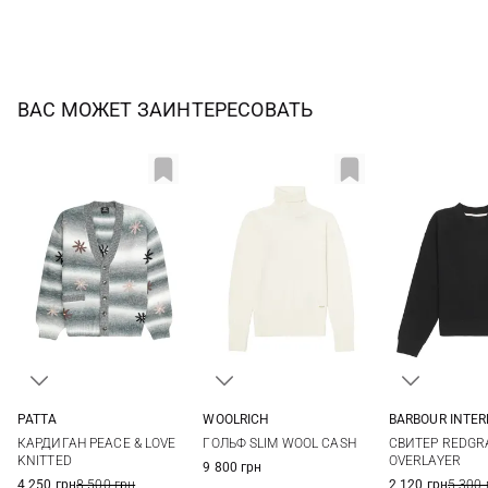
ВАС МОЖЕТ ЗАИНТЕРЕСОВАТЬ
PATTA
WOOLRICH
BARBOUR INTE
XS
S
M
L
XS
S
M
L
8
10
КАРДИГАН PEACE & LOVE
ГОЛЬФ SLIM WOOL CASH
СВИТЕР REDGR
XL
16
KNITTED
OVERLAYER
9 800 грн
4 250 грн
8 500 грн
2 120 грн
5 300 