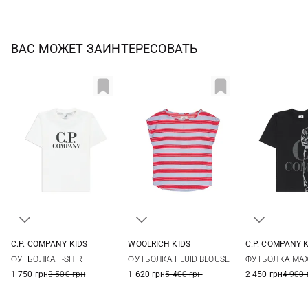
ВАС МОЖЕТ ЗАИНТЕРЕСОВАТЬ
C.P. COMPANY KIDS
WOOLRICH KIDS
C.P. COMPANY 
10
12
14
8
8
10
ФУТБОЛКА T-SHIRT
ФУТБОЛКА FLUID BLOUSE
ФУТБОЛКА MAX
1 750 грн
3 500 грн
1 620 грн
5 400 грн
2 450 грн
4 900 