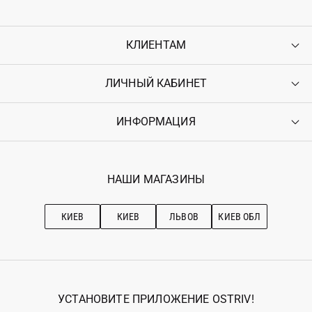
КЛИЕНТАМ
ЛИЧНЫЙ КАБИНЕТ
Контакты
Доставка
Оплата
ИНФОРМАЦИЯ
Войти
Возврат
Регистрация
Гарантия
Мои заказы
Программа лояльности
Вакансии
Избранное
Наши магазини
НАШИ МАГАЗИНЫ
Ostriv Club+
Про OSTRIV
Подписка на новости
Рекомендации по уходу
КИЕВ
КИЕВ
ЛЬВОВ
КИЕВ ОБЛ
УСТАНОВИТЕ ПРИЛОЖЕНИЕ OSTRIV!