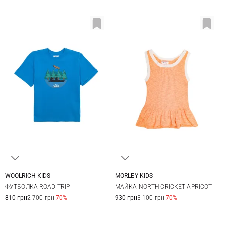
WOOLRICH KIDS
MORLEY KIDS
8
10
12
14
2
3
4
6
ФУТБОЛКА ROAD TRIP
МАЙКА NORTH CRICKET APRICOT
16
8
10
12
810 грн
2 700 грн
-70%
930 грн
3 100 грн
-70%