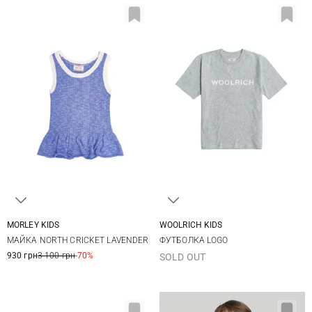
MORLEY KIDS
WOOLRICH KIDS
2
3
4
6
8
МАЙКА NORTH CRICKET LAVENDER
ФУТБОЛКА LOGO
8
10
12
930 грн
3 100 грн
-70%
SOLD OUT