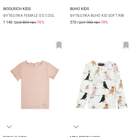
WOOLRICH KIDS
BUHO KIDS
2
4
6
8
4
6
8
10
ФУТБОЛКА FEMALE G'S COOL
ФУТБОЛКА BUHO KID SOFT RIB
10
12
12
12
1 140 грн
3 800 грн
-70%
570 грн
1 900 грн
-70%