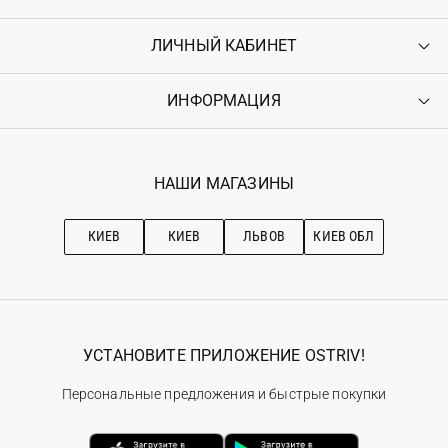
ЛИЧНЫЙ КАБИНЕТ
Контакты
Доставка
Оплата
ИНФОРМАЦИЯ
Войти
Возврат
Регистрация
Гарантия
Мои заказы
Программа лояльности
Вакансии
Избранное
Наши магазини
НАШИ МАГАЗИНЫ
Ostriv Club+
Про OSTRIV
Подписка на новости
Рекомендации по уходу
КИЕВ
КИЕВ
ЛЬВОВ
КИЕВ ОБЛ
УСТАНОВИТЕ ПРИЛОЖЕНИЕ OSTRIV!
Персональные предложения и быстрые покупки