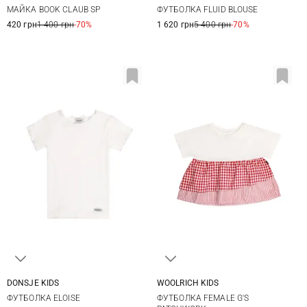
80/86
92/98
104/110
116/122
8
МАЙКА BOOK CLAUB SР
ФУТБОЛКА FLUID BLOUSE
128/134
140/146
420 грн
1 400 грн
-70%
1 620 грн
5 400 грн
-70%
DONSJE KIDS
WOOLRICH KIDS
1/2Y
2/3Y
4/5Y
6/7Y
4
6
8
10
ФУТБОЛКА ELOISE
ФУТБОЛКА FEMALE G'S
7/8Y
12