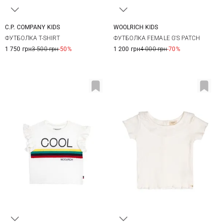
C.P. COMPANY KIDS
WOOLRICH KIDS
8
10
12
14
2
4
6
8
ФУТБОЛКА T-SHIRT
ФУТБОЛКА FEMALE G'S PATCH
10
12
1 750 грн
3 500 грн
-50%
1 200 грн
4 000 грн
-70%