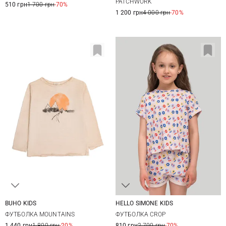
PATCHWORK
510 грн
1 700 грн
-70%
1 200 грн
4 000 грн
-70%
BUHO KIDS
HELLO SIMONE KIDS
3
4
6
8
4
6
8
10
ФУТБОЛКА MOUNTAINS
ФУТБОЛКА CROP
10
12
1 440 грн
1 800 грн
-20%
810 грн
2 700 грн
-70%